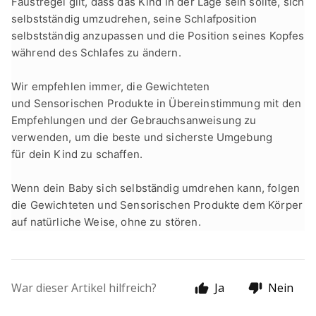
Faustregel gilt, dass das Kind in der Lage sein sollte, sich
selbstständig umzudrehen, seine Schlafposition
selbstständig anzupassen und die Position seines Kopfes
während des Schlafes zu ändern.
Wir empfehlen immer, die
Ge
wichteten
und
S
ensorischen Produkte
in Übereinstimmung mit den
Empfehlungen und der Gebrauchsanweisung zu
verwenden, um die beste und sicherste Umgebung
für
dein
Kind zu schaffen.
Wenn
dein
Baby sich selbständig umdrehen kann, folgen
die
G
ewichteten und
S
ensorischen Produkte
dem
Körper
auf natürliche Weise, ohne zu stören.
War dieser Artikel hilfreich?
Ja
Nein