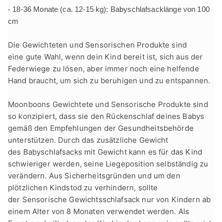
- 18-36 Monate (ca. 12-15 kg):
Babyschlafsacklänge
von 100
cm
Die
G
ewichteten und
S
ensorischen
Produkte sind
eine
gute
Wahl, wenn
dein
Kind bereit ist, sich aus d
er
Federwiege
zu lösen, aber immer noch eine helfende
Hand braucht, um sich zu beruhigen
und zu entspannen
.
Moonboons G
ewichtete und
S
ensorische Produkte
sind
so konzipiert, dass sie den Rückenschlaf
deines
Babys
gemäß den Empfehlungen der Gesundheitsbehörde
unterstützen. Durch das
zusätzliche
Gewicht
des
Babyschlafsacks mit Gewicht
kann es für das Kind
schwieriger werden, seine Liegeposition selbständig zu
verändern. Aus Sicherheitsgründen und um den
plötzlichen Kindstod zu verhindern, sollte
der
Sensorische Gewichtsschlafsack
nur von Kindern ab
einem Alter von 8 Monaten verwendet werden.
Als