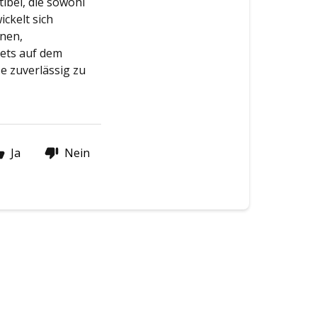
ibel, die sowohl
ckelt sich
onen,
tets auf dem
e zuverlässig zu
Ja
Nein