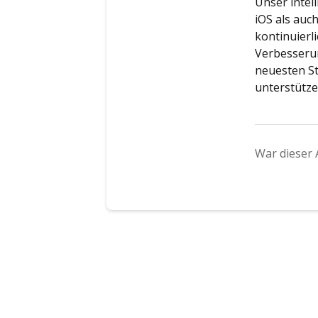
Unser intel
iOS als auc
kontinuierl
Verbesserun
neuesten St
unterstütze
War dieser A